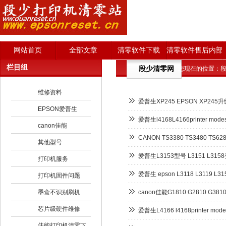
网站首页
全部文章
清零软件下载
清零软件售后内部
栏目组
段少清零网
您现在的位置：
段
维修资料
爱普生XP245 EPSON XP
EPSON爱普生
爱普生l4168L4166printer mo
canon佳能
CANON TS3380 TS3480 T
其他型号
爱普生L3153型号 L3151 L31
打印机服务
爱普生 epson L3118 L3119 
打印机固件问题
墨盒不识别刷机
canon佳能G1810 G2810 G
芯片级硬件维修
爱普生L4166 l4168printer mo
佳能打印机清零下